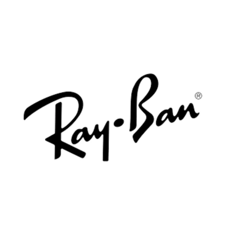
SWAROVSKI
Enfant
Femme
Homme
Lunettes de vue
Lunettes solaires
RAY BAN